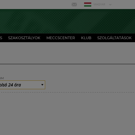
MAGYAR
S
SZAKOSZTÁLYOK
MECCSCENTER
KLUB
SZOLGÁLTATÁSOK
UM
olsó 24 óra