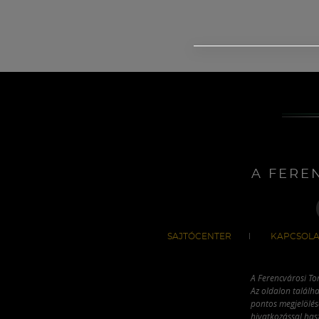
A FERE
SAJTÓCENTER
KAPCSOLA
A Ferencvárosi To
Az oldalon találha
pontos megjelölésé
hivatkozással has