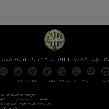
NCVÁROSI TORNA CLUB HIVATALOS H
T
IMPRESSZUM
MODERÁLÁSI ALAPELVEK
HON
rna Club hivatalos honlapja
tó írott és képi anyagok csak a forrás
vel, internetes felhasználás esetén aktív
ználhatóak fel.