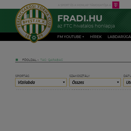
FRADI.HU
az FTC hivatalos honlapja
FM YOUTUBE +
HÍREK
LABDARÚGÁ
FŐOLDAL
»
TAG: QARABAG
SPORTÁG
SZAKOSZTÁLY
DÁT
Vízilabda
Összes
Ut