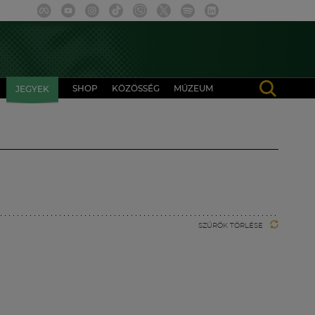
SHOP
KÖZÖSSÉG
MÚZEUM
JEGYEK
SZŰRŐK TÖRLÉSE