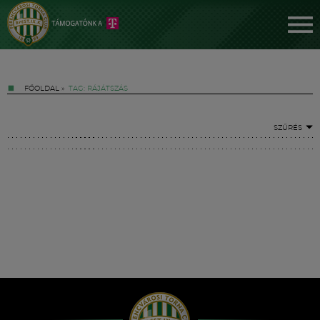
FŐOLDAL
»
TAG: RÁJÁTSZÁS
SZŰRÉS
Jegyek
FM YouTube +
Hírek