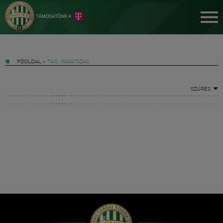
FŐOLDAL
»
TAG: RÁJÁTSZÁS
SZŰRÉS
Jegyek
FM YouTube +
Hírek