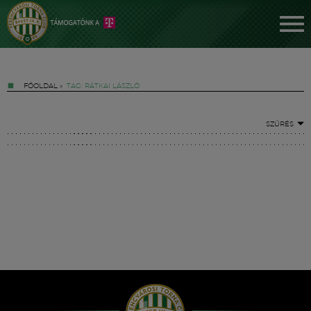
FŐOLDAL
»
TAG: RÁTKAI LÁSZLÓ
SZŰRÉS
Jegyek
FM YouTube +
Hírek