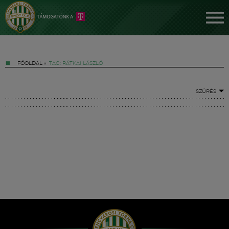
FŐOLDAL
»
TAG: RÁTKAI LÁSZLÓ
SZŰRÉS
Jegyek
FM YouTube +
Hírek