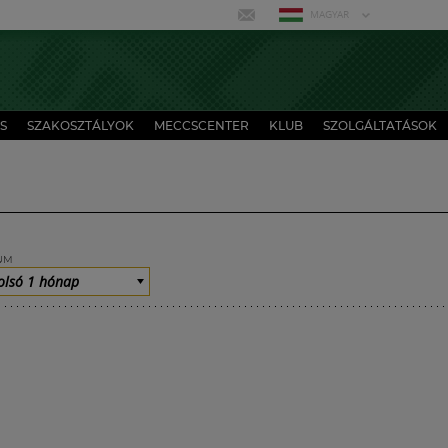
MAGYAR
S
SZAKOSZTÁLYOK
MECCSCENTER
KLUB
SZOLGÁLTATÁSOK
UM
olsó 1 hónap