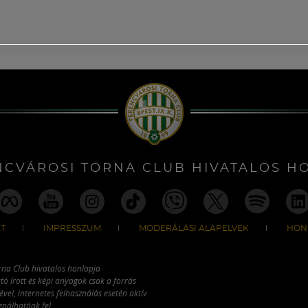
NCVÁROSI TORNA CLUB HIVATALOS H
T
IMPRESSZUM
MODERÁLÁSI ALAPELVEK
HON
rna Club hivatalos honlapja
tó írott és képi anyagok csak a forrás
vel, internetes felhasználás esetén aktív
ználhatóak fel.