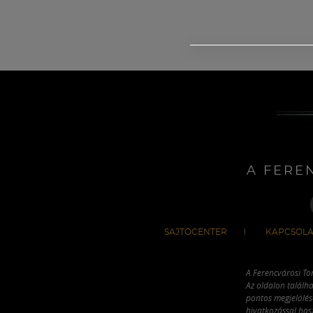
A FERE
SAJTÓCENTER
KAPCSOLA
A Ferencvárosi To
Az oldalon találha
pontos megjelölésé
hivatkozással has