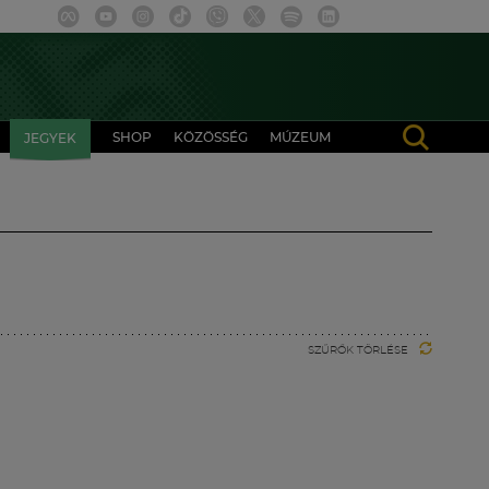
SHOP
KÖZÖSSÉG
MÚZEUM
JEGYEK
SZŰRŐK TÖRLÉSE