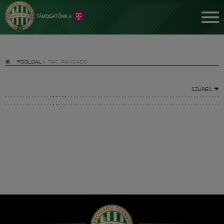
FŐOLDAL
»
TAG: RANGADÓ
SZŰRÉS
Jegyek
FM YouTube +
Hírek