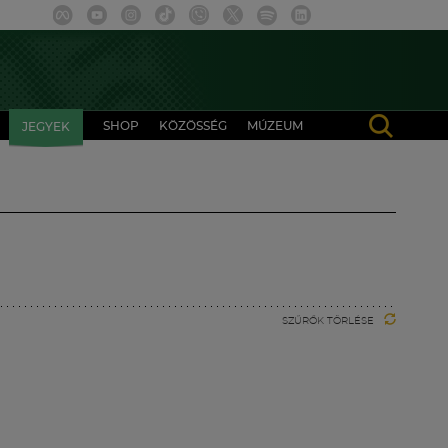
SHOP
KÖZÖSSÉG
MÚZEUM
JEGYEK
SZŰRŐK TÖRLÉSE