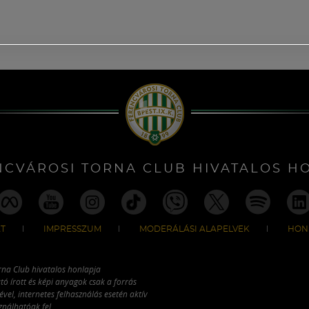
NCVÁROSI TORNA CLUB HIVATALOS H
T
IMPRESSZUM
MODERÁLÁSI ALAPELVEK
HON
rna Club hivatalos honlapja
tó írott és képi anyagok csak a forrás
vel, internetes felhasználás esetén aktív
ználhatóak fel.