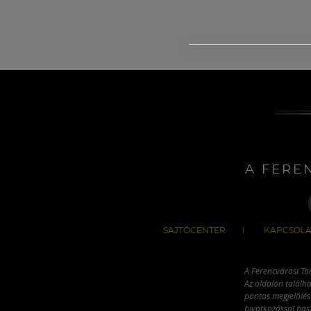
A FERE
SAJTÓCENTER
KAPCSOLA
A Ferencvárosi To
Az oldalon találha
pontos megjelölésé
hivatkozással has