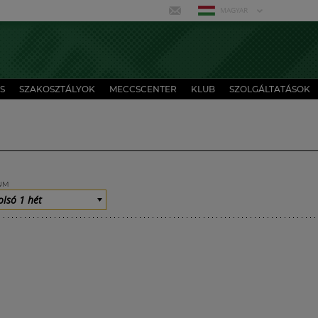
MAGYAR
S
SZAKOSZTÁLYOK
MECCSCENTER
KLUB
SZOLGÁLTATÁSOK
UM
olsó 1 hét