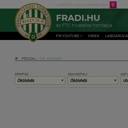
FRADI.HU
az FTC hivatalos honlapja
FM YOUTUBE +
HÍREK
LABDARÚGÁ
FŐOLDAL
»
TAG: RANGADÓ
SPORTÁG
SZAKOSZTÁLY
DÁT
Ökölvívás
Ökölvívás
Ut