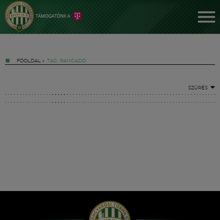
FŐOLDAL
»
TAG: RANGADÓ
SZŰRÉS
Jegyek
FM YouTube +
Hírek