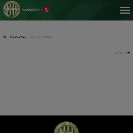
FŐOLDAL
»
TAG: RANGADÓ
SZŰRÉS
Jegyek
FM YouTube +
Hírek