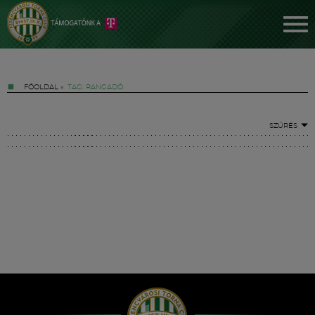
FŐOLDAL
»
TAG: RANGADÓ
SZŰRÉS
Jegyek
FM YouTube +
Hírek