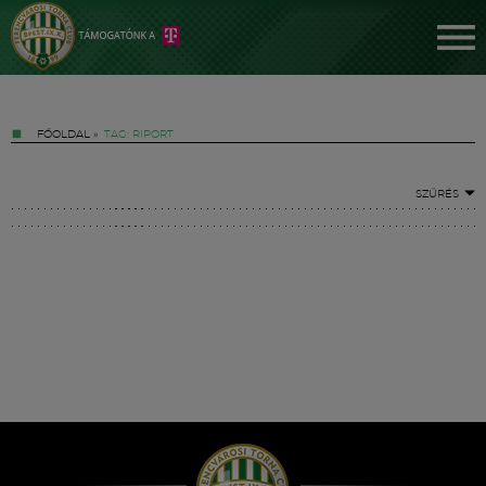
FŐOLDAL
»
TAG: RIPORT
SZŰRÉS
Jegyek
FM YouTube +
Hírek