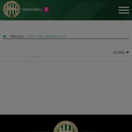
FŐOLDAL
»
TAG: ROB NIEDERMAYER
SZŰRÉS
Jegyek
FM YouTube +
Hírek