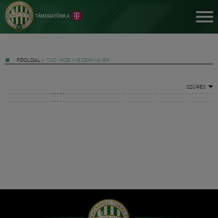
FŐOLDAL
»
TAG: ROB NIEDERMAYER
SZŰRÉS
Jegyek
FM YouTube +
Hírek