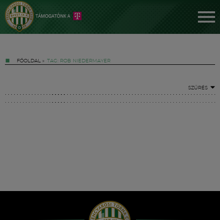
FŐOLDAL
»
TAG: ROB NIEDERMAYER
SZŰRÉS
Jegyek
FM YouTube +
Hírek