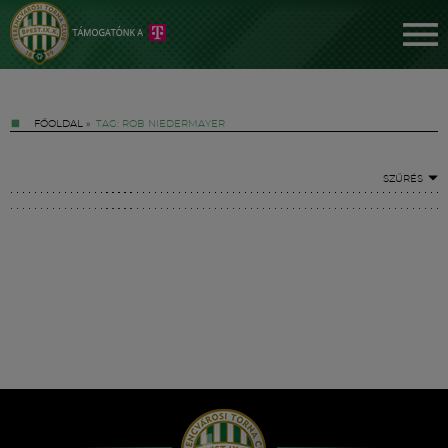
FŐOLDAL
»
TAG: ROB NIEDERMAYER
SZŰRÉS
Jegyek
FM YouTube +
Hírek