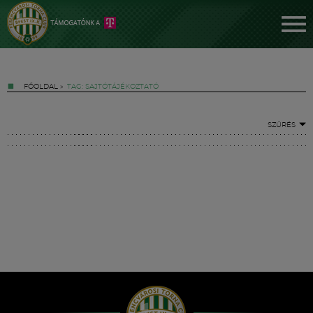
FŐOLDAL
»
TAG: SAJTÓTÁJÉKOZTATÓ
SZŰRÉS
Jegyek
FM YouTube +
Hírek