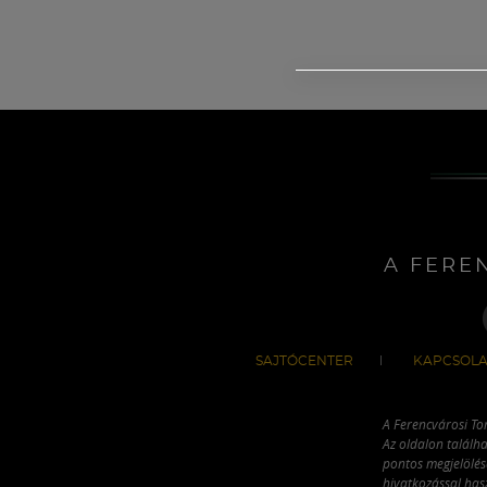
A FERE
SAJTÓCENTER
KAPCSOLA
A Ferencvárosi To
Az oldalon találha
pontos megjelölésé
hivatkozással has