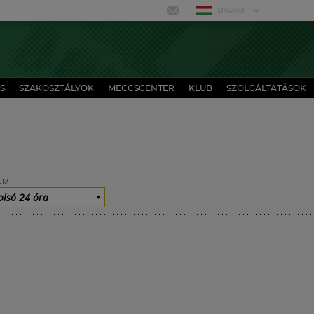
MAGYAR
S
SZAKOSZTÁLYOK
MECCSCENTER
KLUB
SZOLGÁLTATÁSOK
UM
olsó 24 óra