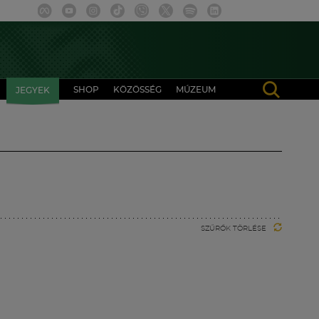
SHOP
KÖZÖSSÉG
MÚZEUM
JEGYEK
SZŰRŐK TÖRLÉSE