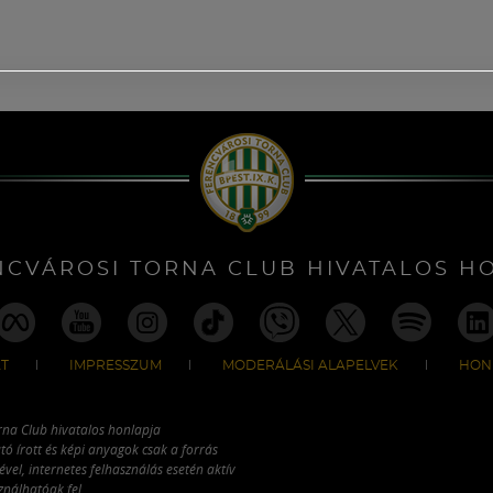
NCVÁROSI TORNA CLUB HIVATALOS H
T
IMPRESSZUM
MODERÁLÁSI ALAPELVEK
HON
rna Club hivatalos honlapja
tó írott és képi anyagok csak a forrás
vel, internetes felhasználás esetén aktív
ználhatóak fel.