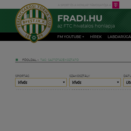
FRADI.HU
az FTC hivatalos honlapja
FM YOUTUBE +
HÍREK
LABDARÚGÁ
FŐOLDAL
»
TAG: SAJTÓTÁJÉKOZTATÓ
SPORTÁG
SZAKOSZTÁLY
DÁT
Vívás
Vívás
Ut