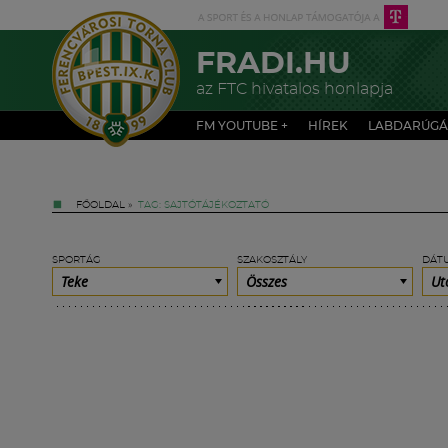
FRADI.HU
az FTC hivatalos honlapja
FM YOUTUBE +
HÍREK
LABDARÚGÁ
FŐOLDAL
»
TAG: SAJTÓTÁJÉKOZTATÓ
SPORTÁG
SZAKOSZTÁLY
DÁT
Teke
Összes
Ut