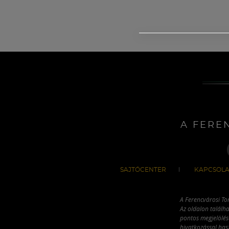
A FERE
SAJTÓCENTER
KAPCSOLA
A Ferencvárosi To
Az oldalon találha
pontos megjelölésé
hivatkozással has