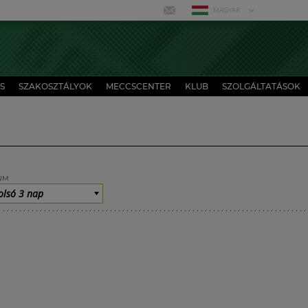
MAGYAR
S
SZAKOSZTÁLYOK
MECCSCENTER
KLUB
SZOLGÁLTATÁSOK
UM
olsó 3 nap