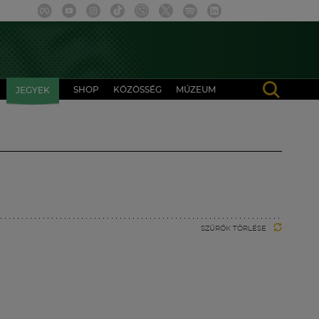
SHOP
KÖZÖSSÉG
MÚZEUM
JEGYEK
SZŰRŐK TÖRLÉSE