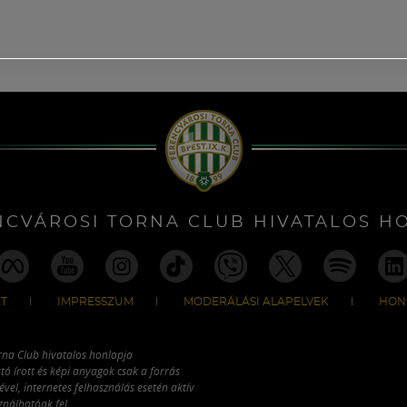
NCVÁROSI TORNA CLUB HIVATALOS H
T
IMPRESSZUM
MODERÁLÁSI ALAPELVEK
HON
rna Club hivatalos honlapja
tó írott és képi anyagok csak a forrás
vel, internetes felhasználás esetén aktív
ználhatóak fel.