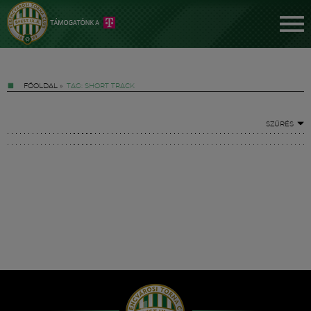
FŐOLDAL
»
TAG: SHORT TRACK
SZŰRÉS
Jegyek
FM YouTube +
Hírek