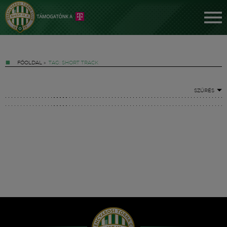
FŐOLDAL
»
TAG: SHORT TRACK
SZŰRÉS
Jegyek
FM YouTube +
Hírek