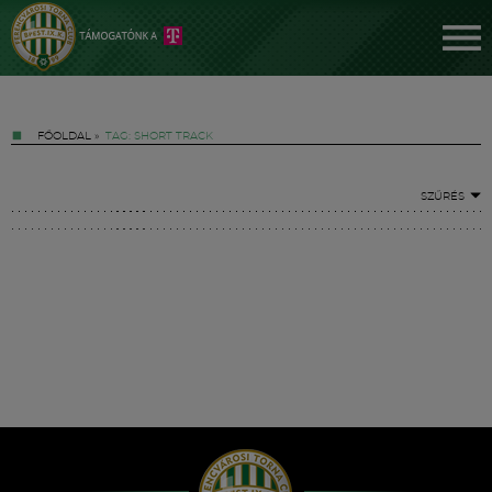
FŐOLDAL
»
TAG: SHORT TRACK
SZŰRÉS
Jegyek
FM YouTube +
Hírek