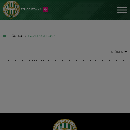
FŐOLDAL
»
TAG: SHORTTRACK
SZŰRÉS
Jegyek
FM YouTube +
Hírek