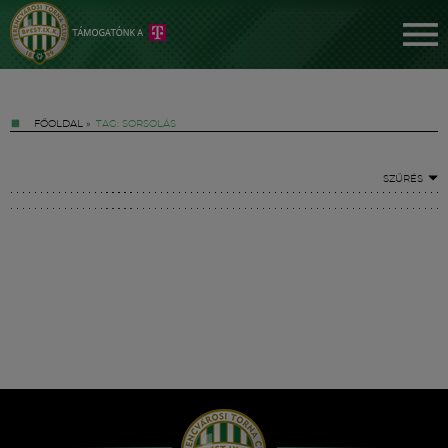
FŐOLDAL
»
TAG: SORSOLÁS
SZŰRÉS
Jegyek
FM YouTube +
Hírek