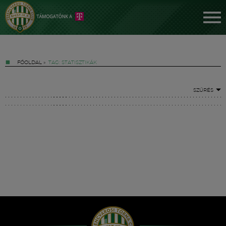
FŐOLDAL
»
TAG: STATISZTIKÁK
SZŰRÉS
Jegyek
FM YouTube +
Hírek