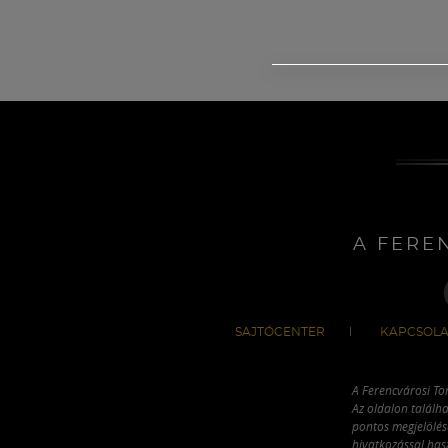
A FERE
SAJTÓCENTER
KAPCSOLA
A Ferencvárosi To
Az oldalon találha
pontos megjelölésé
hivatkozással has