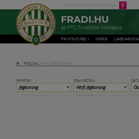
FRADI.HU
az FTC hivatalos honlapja
FM YOUTUBE +
HÍREK
LABDARÚGÁ
FŐOLDAL
»
TAG: STATISZTIKÁK
SPORTÁG
SZAKOSZTÁLY
DÁT
Jégkorong
Férfi jégkorong
Ös