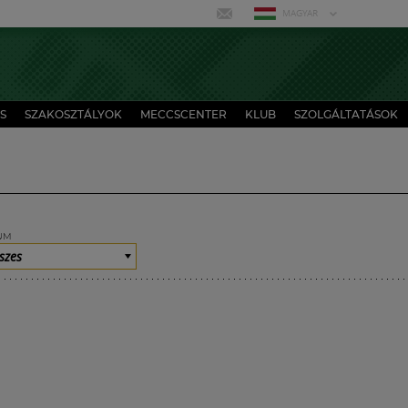
MAGYAR
S
SZAKOSZTÁLYOK
MECCSCENTER
KLUB
SZOLGÁLTATÁSOK
UM
szes