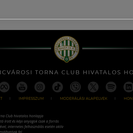
NCVÁROSI TORNA CLUB HIVATALOS H
T
IMPRESSZUM
MODERÁLÁSI ALAPELVEK
HON
rna Club hivatalos honlapja
tó írott és képi anyagok csak a forrás
vel, internetes felhasználás esetén aktív
ználhatóak fel.