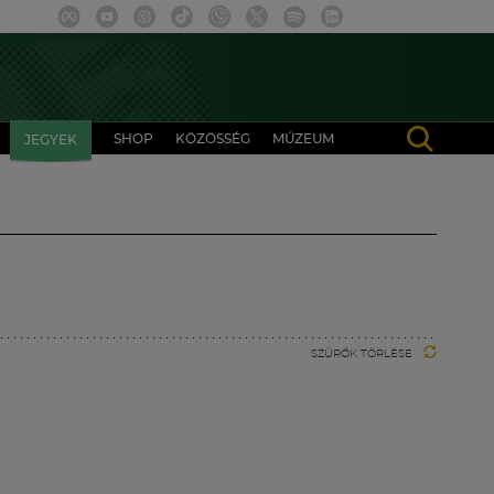
SHOP
KÖZÖSSÉG
MÚZEUM
JEGYEK
SZŰRŐK TÖRLÉSE