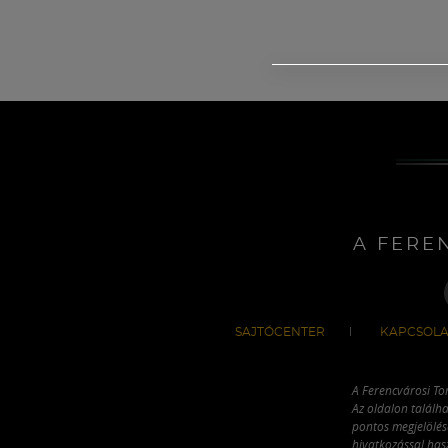
A FERE
SAJTÓCENTER
KAPCSOLA
A Ferencvárosi To
Az oldalon találha
pontos megjelölésé
hivatkozással has