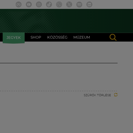
SHOP
KÖZÖSSÉG
MÚZEUM
JEGYEK
SZŰRŐK TÖRLÉSE