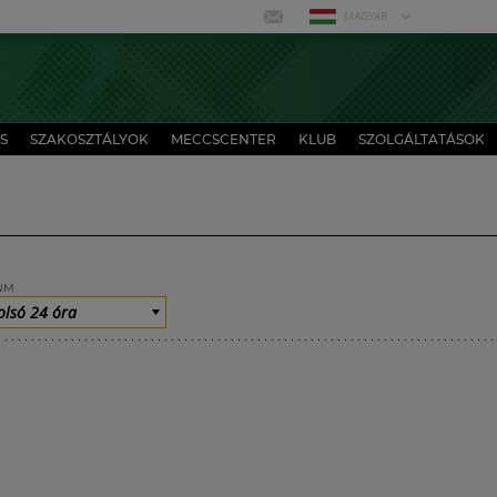
MAGYAR
S
SZAKOSZTÁLYOK
MECCSCENTER
KLUB
SZOLGÁLTATÁSOK
UM
olsó 24 óra