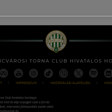
NCVÁROSI TORNA CLUB HIVATALOS H
T
IMPRESSZUM
MODERÁLÁSI ALAPELVEK
HON
rna Club hivatalos honlapja
tó írott és képi anyagok csak a forrás
vel, internetes felhasználás esetén aktív
ználhatóak fel.