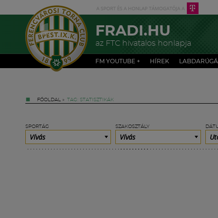
FRADI.HU
az FTC hivatalos honlapja
FM YOUTUBE +
HÍREK
LABDARÚGÁ
FŐOLDAL
»
TAG: STATISZTIKÁK
SPORTÁG
SZAKOSZTÁLY
DÁT
Vívás
Vívás
Ut