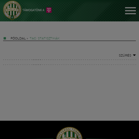
FŐOLDAL
»
TAG: STATISZTIKÁK
SZŰRÉS
Jegyek
FM YouTube +
Hírek