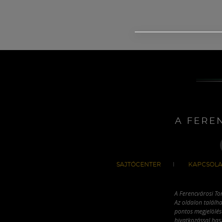
A FERE
SAJTÓCENTER
KAPCSOLA
A Ferencvárosi To
Az oldalon találha
pontos megjelölésé
hivatkozással has