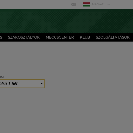
MAGYAR
S
SZAKOSZTÁLYOK
MECCSCENTER
KLUB
SZOLGÁLTATÁSOK
UM
olsó 1 hét