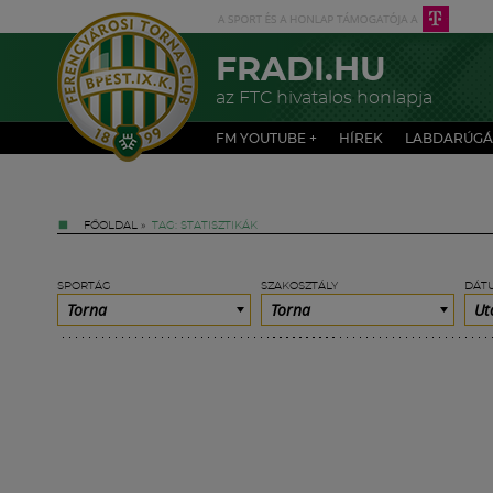
FRADI.HU
az FTC hivatalos honlapja
FM YOUTUBE +
HÍREK
LABDARÚGÁ
FŐOLDAL
»
TAG: STATISZTIKÁK
SPORTÁG
SZAKOSZTÁLY
DÁT
Torna
Torna
Ut