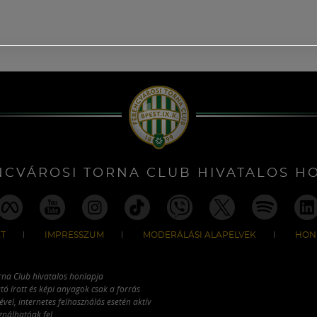
NCVÁROSI TORNA CLUB HIVATALOS H
T
IMPRESSZUM
MODERÁLÁSI ALAPELVEK
HON
rna Club hivatalos honlapja
tó írott és képi anyagok csak a forrás
vel, internetes felhasználás esetén aktív
ználhatóak fel.