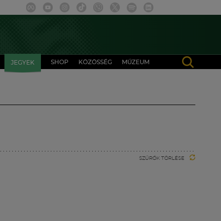
SHOP
KÖZÖSSÉG
MÚZEUM
JEGYEK
SZŰRŐK TÖRLÉSE