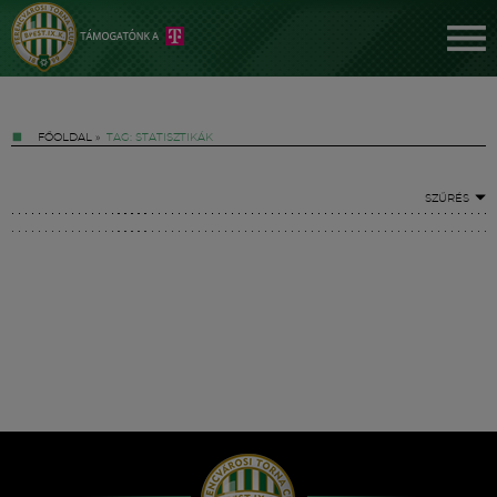
FŐOLDAL
»
TAG: STATISZTIKÁK
SZŰRÉS
Jegyek
FM YouTube +
Hírek