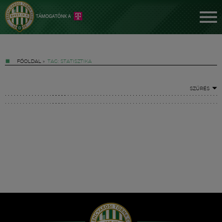
FŐOLDAL
»
TAG: STATISZTIKA
SZŰRÉS
Jegyek
FM YouTube +
Hírek