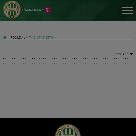
FŐOLDAL
»
TAG: STATISZTIKA
SZŰRÉS
Jegyek
FM YouTube +
Hírek