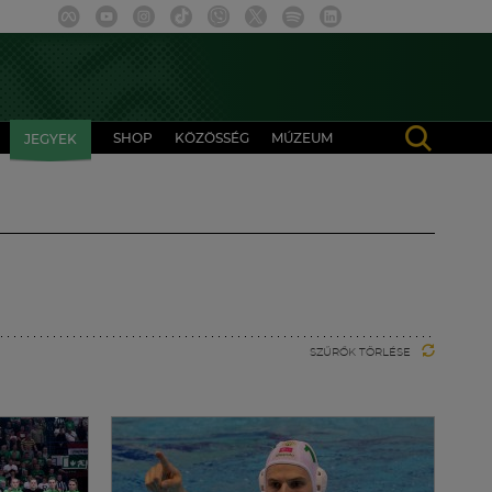
SHOP
KÖZÖSSÉG
MÚZEUM
JEGYEK
SZŰRŐK TÖRLÉSE