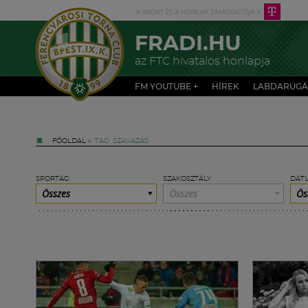
FRADI.HU
az FTC hivatalos honlapja
FM YOUTUBE +
HÍREK
LABDARÚGÁ
FŐOLDAL
»
TAG: SZAVAZÁS
SPORTÁG
SZAKOSZTÁLY
DÁT
Összes
Összes
Ös