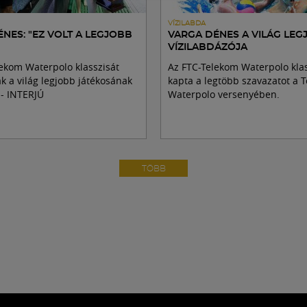
VÍZILABDA
NES: "EZ VOLT A LEGJOBB
VARGA DÉNES A VILÁG LEG
VÍZILABDÁZÓJA
ekom Waterpolo klasszisát
Az FTC-Telekom Waterpolo kla
ák a világ legjobb játékosának
kapta a legtöbb szavazatot a T
 - INTERJÚ
Waterpolo versenyében.
TÖBB