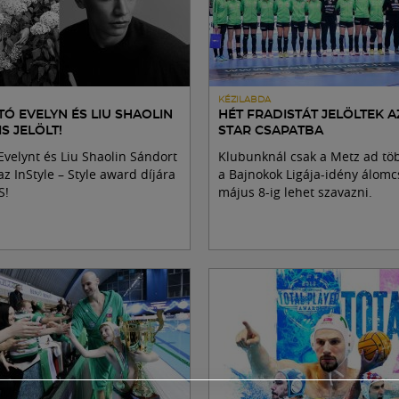
KÉZILABDA
Ó EVELYN ÉS LIU SHAOLIN
HÉT FRADISTÁT JELÖLTEK A
S JELÖLT!
STAR CSAPATBA
Evelynt és Liu Shaolin Sándort
Klubunknál csak a Metz ad töb
 az InStyle – Style award díjára
a Bajnokok Ligája-idény álomc
S!
május 8-ig lehet szavazni.