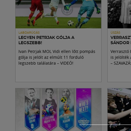
LABDARÚGÁS
ÚSZÁS
LEGYEN PETRJAK GÓLJA A
VERRASZT
LEGSZEBB!
SÁNDOR I
Ivan Petrjak MOL Vidi ellen lőtt pompás
Verrasztó 
gólja is jelölt az elmúlt 11 forduló
is jelölték
legszebb találatára – VIDEÓ!
– SZAVAZÁ