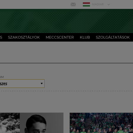
MAGYAR
S
SZAKOSZTÁLYOK
MECCSCENTER
KLUB
SZOLGÁLTATÁSOK
UM
szes