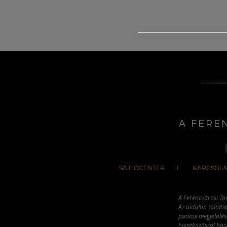
A FERE
SAJTÓCENTER
KAPCSOLA
A Ferencvárosi To
Az oldalon találha
pontos megjelölésé
hivatkozással has