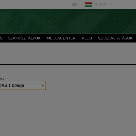
MAGYAR
S
SZAKOSZTÁLYOK
MECCSCENTER
KLUB
SZOLGÁLTATÁSOK
UM
olsó 1 hónap