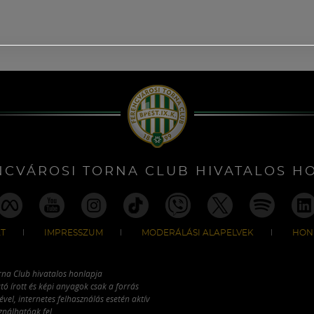
NCVÁROSI TORNA CLUB HIVATALOS H
T
IMPRESSZUM
MODERÁLÁSI ALAPELVEK
HON
rna Club hivatalos honlapja
tó írott és képi anyagok csak a forrás
vel, internetes felhasználás esetén aktív
ználhatóak fel.