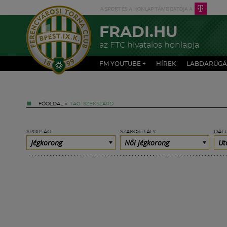
FRADI.HU
az FTC hivatalos honlapja
FM YOUTUBE +
HÍREK
LABDARÚGÁ
FŐOLDAL
»
TAG: SZEKSZÁRD
SPORTÁG
SZAKOSZTÁLY
DÁT
Jégkorong
Női jégkorong
Ut