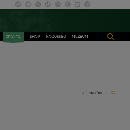
SHOP
KÖZÖSSÉG
MÚZEUM
JEGYEK
SZŰRŐK TÖRLÉSE