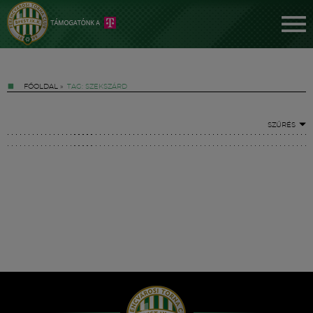
FŐOLDAL
»
TAG: SZEKSZÁRD
SZŰRÉS
Jegyek
FM YouTube +
Hírek