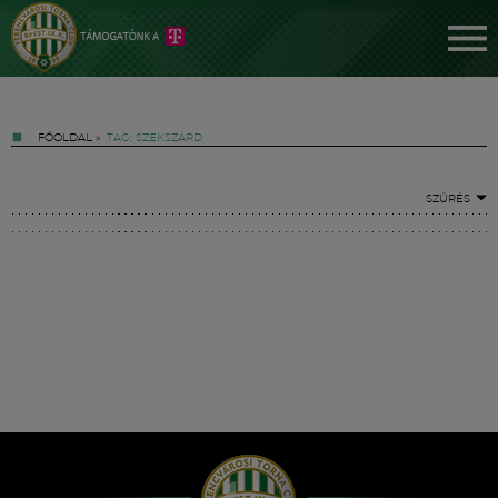
FŐOLDAL
»
TAG: SZEKSZÁRD
SZŰRÉS
Jegyek
FM YouTube +
Hírek