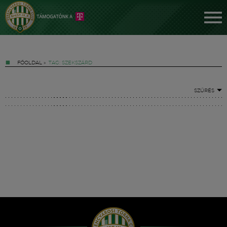
FŐOLDAL
»
TAG: SZEKSZÁRD
SZŰRÉS
Jegyek
FM YouTube +
Hírek