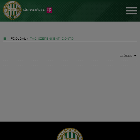
FŐOLDAL
»
TAG: SZERENKÉNTI DÖNTŐ
SZŰRÉS
Jegyek
FM YouTube +
Hírek