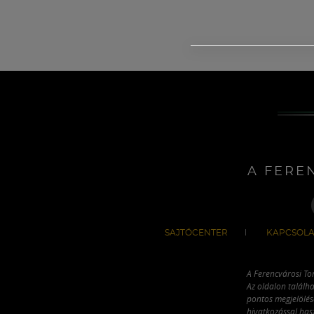
A FERE
SAJTÓCENTER
KAPCSOLA
A Ferencvárosi To
Az oldalon találha
pontos megjelölésé
hivatkozással has