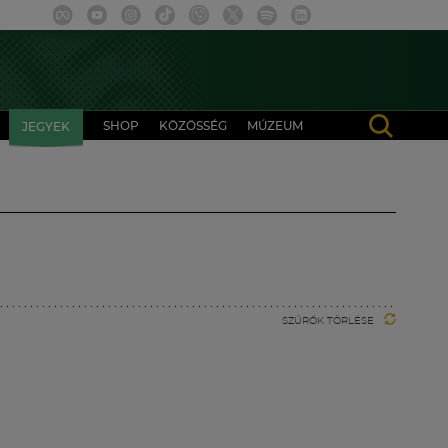
SHOP
KÖZÖSSÉG
MÚZEUM
JEGYEK
SZŰRŐK TÖRLÉSE