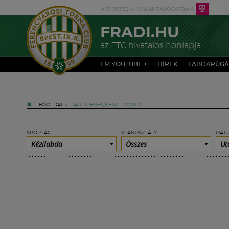
FRADI.HU
az FTC hivatalos honlapja
FM YOUTUBE +
HÍREK
LABDARÚGÁ
FŐOLDAL
»
TAG: SZERENKÉNTI DÖNTŐ
SPORTÁG
SZAKOSZTÁLY
DÁT
Kézilabda
Összes
Ut