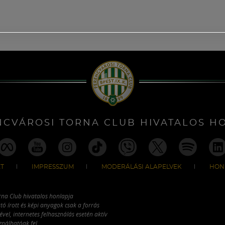
NCVÁROSI TORNA CLUB HIVATALOS H
T
IMPRESSZUM
MODERÁLÁSI ALAPELVEK
HON
rna Club hivatalos honlapja
tó írott és képi anyagok csak a forrás
vel, internetes felhasználás esetén aktív
ználhatóak fel.