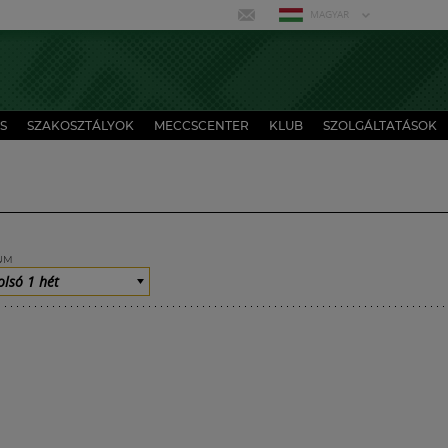
MAGYAR
S
SZAKOSZTÁLYOK
MECCSCENTER
KLUB
SZOLGÁLTATÁSOK
UM
olsó 1 hét