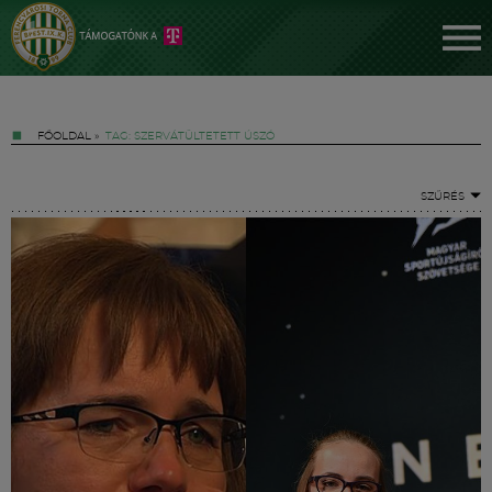
FŐOLDAL
»
TAG: SZERVÁTÜLTETETT ÚSZÓ
SZŰRÉS
Jegyek
FM YouTube +
Hírek