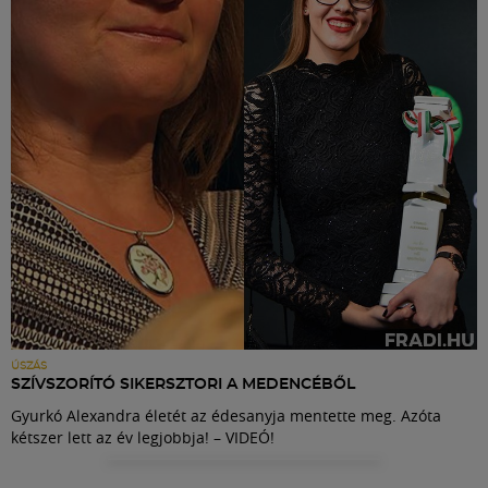
Labdarúgás
Szakosztályok
Meccscenter
Klub
Szolgáltatások
Shop
ÚSZÁS
SZÍVSZORÍTÓ SIKERSZTORI A MEDENCÉBŐL
Gyurkó Alexandra életét az édesanyja mentette meg. Azóta
Közösség
kétszer lett az év legjobbja! – VIDEÓ!