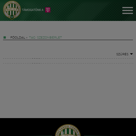
FŐOLDAL
»
TAG: SZEZONBÉRLET
SZŰRÉS
Jegyek
FM YouTube +
Hírek