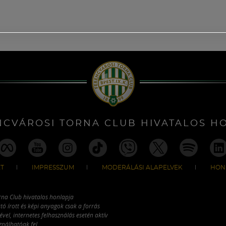
NCVÁROSI TORNA CLUB HIVATALOS H
T
IMPRESSZUM
MODERÁLÁSI ALAPELVEK
HON
rna Club hivatalos honlapja
tó írott és képi anyagok csak a forrás
vel, internetes felhasználás esetén aktív
ználhatóak fel.