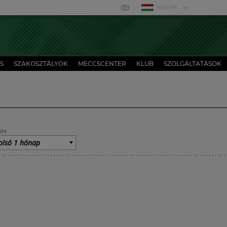
MAGYAR
S
SZAKOSZTÁLYOK
MECCSCENTER
KLUB
SZOLGÁLTATÁSOK
UM
olsó 1 hónap