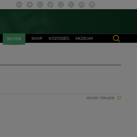
SHOP
KÖZÖSSÉG
MÚZEUM
JEGYEK
SZŰRŐK TÖRLÉSE