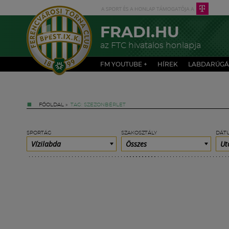
FRADI.HU
az FTC hivatalos honlapja
FM YOUTUBE +
HÍREK
LABDARÚGÁ
FŐOLDAL
»
TAG: SZEZONBÉRLET
SPORTÁG
SZAKOSZTÁLY
DÁT
Vízilabda
Összes
Ut