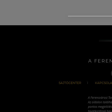
A FERE
SAJTÓCENTER
KAPCSOLA
A Ferencvárosi To
Az oldalon találha
pontos megjelölésé
hivatkozással has