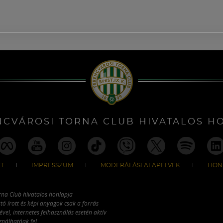
NCVÁROSI TORNA CLUB HIVATALOS H
T
IMPRESSZUM
MODERÁLÁSI ALAPELVEK
HON
rna Club hivatalos honlapja
tó írott és képi anyagok csak a forrás
vel, internetes felhasználás esetén aktív
ználhatóak fel.