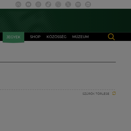
SHOP
KÖZÖSSÉG
MÚZEUM
JEGYEK
SZŰRŐK TÖRLÉSE