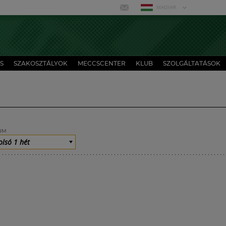
MAGYAR
S
SZAKOSZTÁLYOK
MECCSCENTER
KLUB
SZOLGÁLTATÁSOK
UM
olsó 1 hét