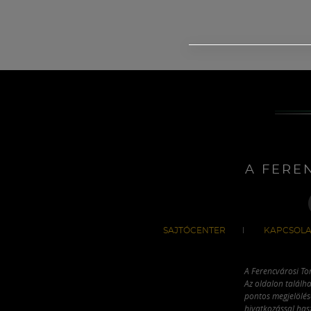
A FERE
SAJTÓCENTER
KAPCSOLA
A Ferencvárosi To
Az oldalon találha
pontos megjelölésé
hivatkozással has