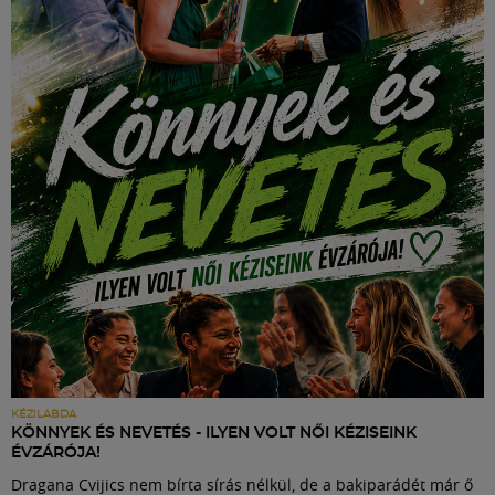
KÉZILABDA
KÖNNYEK ÉS NEVETÉS - ILYEN VOLT NŐI KÉZISEINK
ÉVZÁRÓJA!
Dragana Cvijics nem bírta sírás nélkül, de a bakiparádét már ő