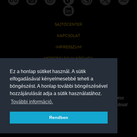
SAJTÓCENTER
KAPCSOLAT
IMPRESSZUM
MODERÁLÁSI ALAPELVEK
HONLAP ADATKEZELÉSI TÁJÉKOZTATÓ
Ez a honlap sütiket használ. A sütik
elfogadásával kényelmesebbé teheti a
böngészést. A honlap további böngészésével
A Ferencvárosi Torna Club hivatalos honlapja
hozzájárulását adja a sütik használatához.
Az oldalon található írott és képi anyagok csak a forrás pontos
További információ.
megjelölésével, internetes felhasználás esetén aktív hivatkozással
használhatóak fel.
Rendben
COPYRIGHT 2026