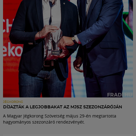
Labdarúgás
Szakosztályok
Meccscenter
Klub
Szolgáltatások
Shop
JÉGKORONG
DÍJAZTÁK A LEGJOBBAKAT AZ MJSZ SZEZONZÁRÓJÁN
A Magyar Jégkorong Szövetség május 29-én megtartotta
Közösség
hagyományos szezonzáró rendezvényét.