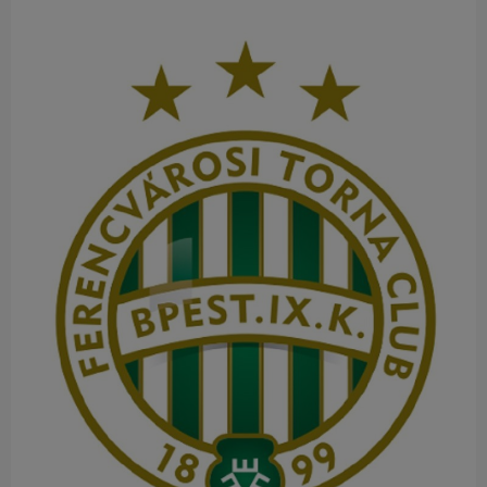
Múzeum
English