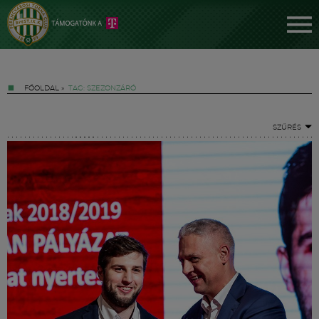
FŐOLDAL
»
TAG: SZEZONZÁRÓ
SZŰRÉS
Jegyek
FM YouTube +
Hírek