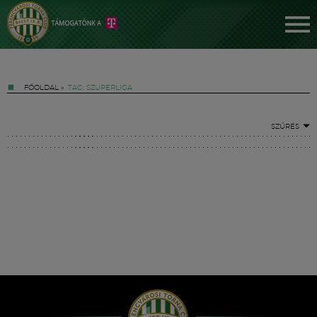
FŐOLDAL
»
TAG: SZUPERLIGA
SZŰRÉS
Jegyek
FM YouTube +
Hírek