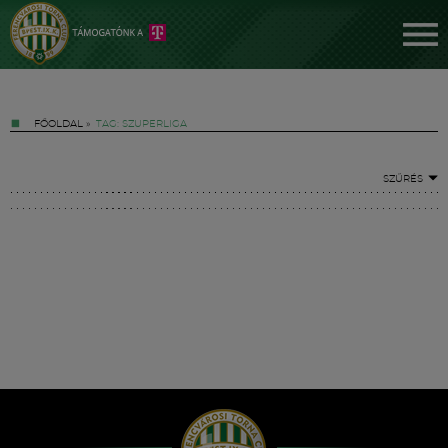
FŐOLDAL
»
TAG: SZUPERLIGA
SZŰRÉS
Jegyek
FM YouTube +
Hírek