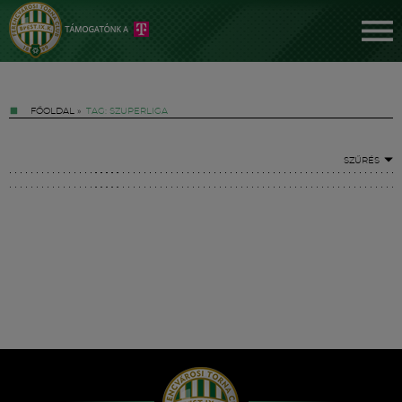
FŐOLDAL
»
TAG: SZUPERLIGA
SZŰRÉS
Jegyek
FM YouTube +
Hírek