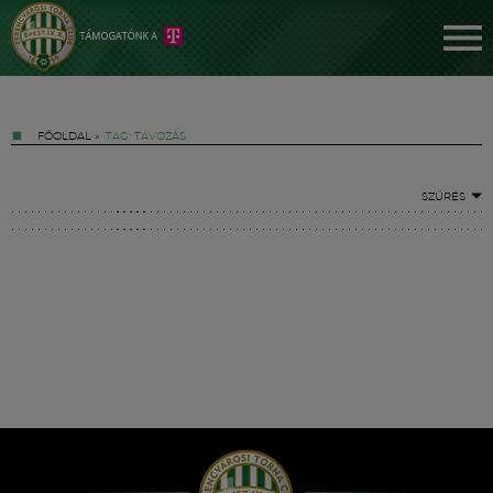
FŐOLDAL
»
TAG: TÁVOZÁS
SZŰRÉS
Jegyek
FM YouTube +
Hírek