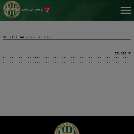
FŐOLDAL
»
TAG: TÁVOZÁS
SZŰRÉS
Jegyek
FM YouTube +
Hírek