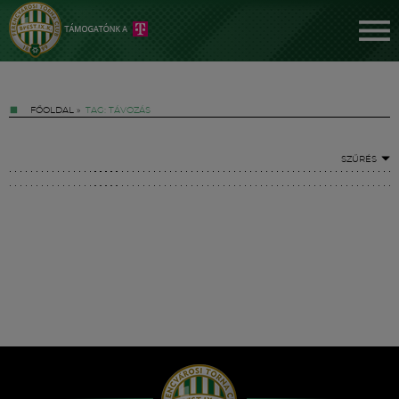
FŐOLDAL
»
TAG: TÁVOZÁS
SZŰRÉS
Jegyek
FM YouTube +
Hírek